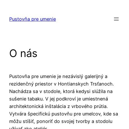
Prejsť
na
Pustovňa pre umenie
obsah
O nás
Pustovňa pre umenie je nezávislý galerijný a
rezidenčný priestor v Hontianskych Trsťanoch.
Nachádza sa v stodole, ktorá kedysi slúžila na
sušenie tabaku. V jej podkroví je umiestnená
architektonická inštalácia z vrbového prútia.
Vytvára špecifickú pustovňu pre umelcov, kde sa
môžu stíšiť, ponoriť do svojej tvorby a stodolu
užívať ako ateliér.