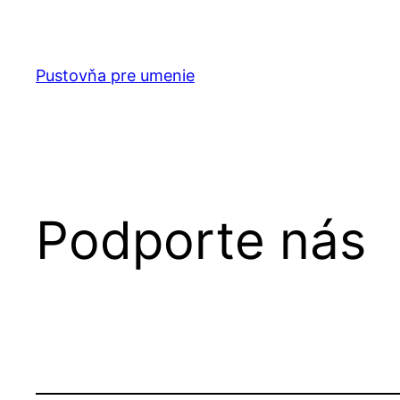
Prejsť
na
obsah
Pustovňa pre umenie
Podporte nás