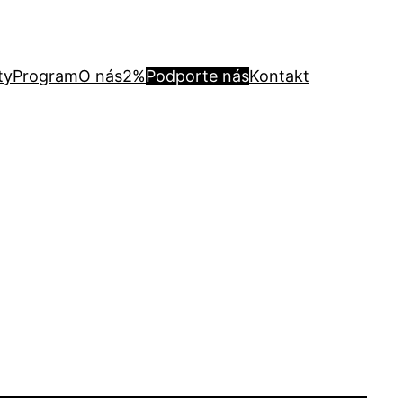
ty
Program
O nás
2%
Podporte nás
Kontakt